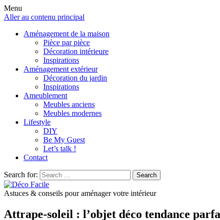
Menu
Aller au contenu principal
Aménagement de la maison
Pièce par pièce
Décoration intérieure
Inspirations
Aménagement extérieur
Décoration du jardin
Inspirations
Ameublement
Meubles anciens
Meubles modernes
Lifestyle
DIY
Be My Guest
Let’s talk !
Contact
Search for:
Search
Astuces & conseils pour aménager votre intérieur
Attrape-soleil : l’objet déco tendance parfa