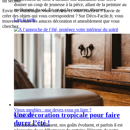
du secteur.
donner un coup de jeunesse à la pièce, allant de la peinture au
revêtement du sol. En ce qui le concerne, diverses...
Envie de réaménager votre intérieur et votre extérieur ? Envie de
créer des objets qui vous correspondent ? Sur Déco-Facile.fr, vous
Lire la suite
trouverez toutes les astuces décoration et ameublement que vous
cherchez.
A l’approche de l’été, protégez votre
intérieur du soleil
Si nous attendons tous avec impatience le retour des beaux
jours et des températures clémentes, veut parfois protéger son
intérieur du soleil. Luminosité, éblouissement, sensation de
chaleur… Plutôt que de fermer les volets et de s’enfermer
purement et simplement chezsoi,...
Lire la suite
Vieux meubles : que devez-vous en faire ?
Une décoration tropicale pour faire
6/03/2024
durer l’été !
Les meubles vieillissent, nos goûts évoluent, et parfois il est